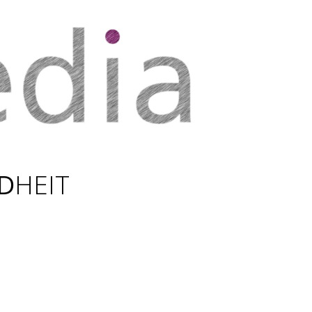
D
HEIT